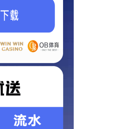
米(3节平台)
、可靠、轻量化等主要特点，致力于成为中