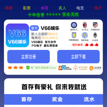
b体育网页版在线登录 - 下载最新版
首页
产品中心
我要看车
实力宇通
发现宇通
服
升级款４桥26米桁架式桥梁检