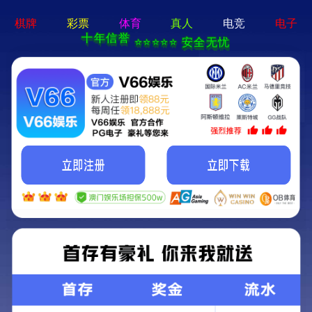
b体育网页版在线登录 - 下载最新版
首页
产品中心
我要看车
实力宇通
发现宇通
服
YTR306HE增程式电动旋挖钻